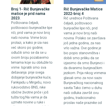
Broj 1- Rič Bunjevačke
Rič Bunjevačke Matice
matice je prid nama
2022-broj 4
2023.
Rič urednice Poštivana
Poštovana čeljadi,
čeljadi, poštovaoci
poštovaoci bunjevačke lipe
bunjvačke lipe riči, prid
riči, prid vama je novi broj
vama je novi broj naši
naši novina. Vrime brzo
novina. Polako se završava
prolazi, a kako je iza nas
još jedna godina, za nas
već skoro po godine,
vrlo važna. Ove godine je
odlučili smo se da se u
bio popis stanovništva i
ovom broju pozabavimo
dobili smo priliku da se
temama koje su obilužile to
izjasimo da smo Bunjevci i
vrime. Ispratili smo sva
da divanimo bunjevačkim
dešavanja: prije svega
jezikom. Prija nikog vrimena
dobijanje bunjevačke kuće,
glasali smo za novi saziv
Fankijadu u Mirgešu, novo
Bunjevačkog nacionalnog
rukovodstvo BNS, nike
savita.Tako ćemo u duhu
obične životne priče i još
naši odluka završit ovu
tušta tog.Na vama je da
godinu, tradicionalno
uzmete novine u ruke i
proslav naše praznike od