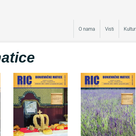
O nama
Visti
Kultu
atice