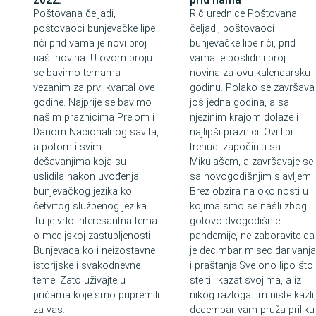
Poštovana čeljadi,
Rič urednice Poštovana
poštovaoci bunjevačke lipe
čeljadi, poštovaoci
riči prid vama je novi broj
bunjevačke lipe riči, prid
naši novina. U ovom broju
vama je poslidnji broj
se bavimo temama
novina za ovu kalendarsku
vezanim za prvi kvartal ove
godinu. Polako se završava
godine. Najprije se bavimo
još jedna godina, a sa
našim praznicima Prelom i
njezinim krajom dolaze i
Danom Nacionalnog savita,
najlipši praznici. Ovi lipi
a potom i svim
trenuci započinju sa
dešavanjima koja su
Mikulašem, a završavaje se
uslidila nakon uvođenja
sa novogodišnjim slavljem.
bunjevačkog jezika ko
Brez obzira na okolnosti u
četvrtog službenog jezika.
kojima smo se našli zbog
Tu je vrlo interesantna tema
gotovo dvogodišnje
o medijskoj zastupljenosti
pandemije, ne zaboravite da
Bunjevaca ko i neizostavne
je decimbar misec darivanj
istorijske i svakodnevne
i praštanja.Sve ono lipo što
teme. Zato uživajte u
ste tili kazat svojima, a iz
pričama koje smo pripremili
nikog razloga jim niste kazli
za vas.
decembar vam pruža priliku