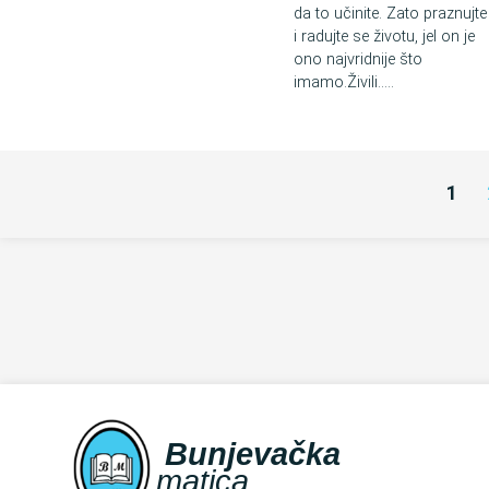
da to učinite. Zato praznujte
i radujte se životu, jel on je
ono najvridnije što
imamo.Živili.....
1
Bunjevačka
matica