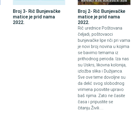
Broj 3- Rič Bunjevačke
Broj 2- Rič Bunjevačke
matice je prid nama
matice je prid nama
2022.
2022.
Rič urednice Poštovana
čeljadi, poštovaoci
bunjevačke lipe riči pri vama
je novi broj novina u kojima
se bavimo temama iz
prithodnog perioda. Iza nas
su Uskrs, likovna kolonija,
izložba slika i Dužijanca.
Sve ove teme dovoljne su
da delić svog slobodnog
vrimena posvitite upravo
baš njima. Zato ne časite
časa i pripustite se
čitanju.Živili.....