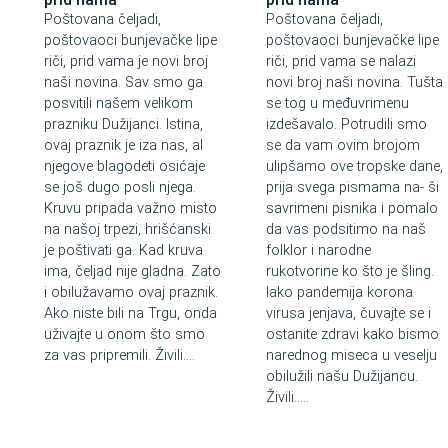
Poštovana čeljadi,
Poštovana čeljadi,
poštovaoci bunjevačke lipe
poštovaoci bunjevačke lipe
riči, prid vama je novi broj
riči, prid vama se nalazi
naši novina. Sav smo ga
novi broj naši novina. Tušta
posvitili našem velikom
se tog u međuvrimenu
prazniku Dužijanci. Istina,
izdešavalo. Potrudili smo
ovaj praznik je iza nas, al
se da vam ovim brojom
njegove blagodeti osićaje
ulipšamo ove tropske dane,
se još dugo posli njega.
prija svega pismama na- ši
Kruvu pripada važno misto
savrimeni pisnika i pomalo
na našoj trpezi, hrišćanski
da vas podsitimo na naš
je poštivati ga. Kad kruva
folklor i narodne
ima, čeljad nije gladna. Zato
rukotvorine ko što je šling.
i obilužavamo ovaj praznik.
Iako pandemija korona
Ako niste bili na Trgu, onda
virusa jenjava, čuvajte se i
uživajte u onom što smo
ostanite zdravi kako bismo
a
za vas pripremili. Živili....
narednog miseca u veselju
obilužili našu Dužijancu.
Živili.....
,