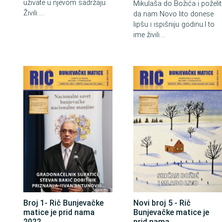
uživate u njevom sadržaju.
Mikulaša do Božića i poželit
Živili.....
da nam Novo lito donese
lipšu i ispišniju godinu.I to
ime živili....
Broj 1- Rič Bunjevačke
Novi broj 5 - Rič
matice je prid nama
Bunjevačke matice je
2022.
prid nama