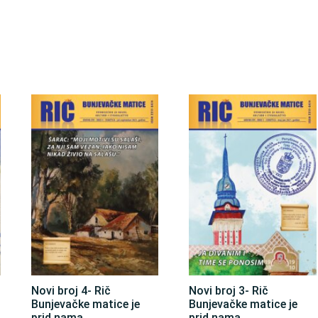
Novi broj 4- Rič
Novi broj 3- Rič
Bunjevačke matice je
Bunjevačke matice je
prid nama
prid nama